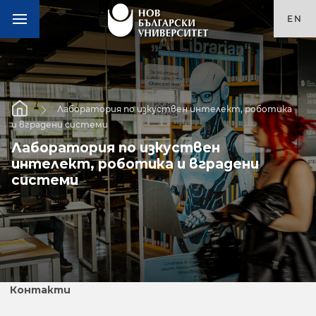
EN
Лаборатория по изкуствен интелект, роботика
и вградени системи
Лаборатория по изкуствен
интелект, роботика и вградени
системи
Контакти